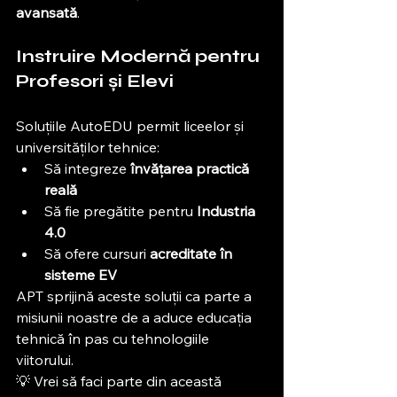
avansată
.
Instruire Modernă pentru 
Profesori și Elevi
Soluțiile AutoEDU permit liceelor și 
universităților tehnice:
Să integreze 
învățarea practică 
reală
Să fie pregătite pentru 
Industria 
4.0
Să ofere cursuri 
acreditate în 
sisteme EV
APT sprijină aceste soluții ca parte a 
misiunii noastre de a aduce educația 
tehnică în pas cu tehnologiile 
viitorului.
💡 Vrei să faci parte din această 