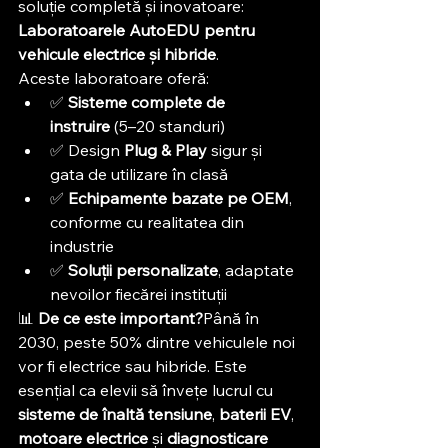
soluție completă și inovatoare: 
Laboratoarele AutoEDU pentru 
vehicule electrice și hibride
.
Aceste laboratoare oferă:
✅ 
Sisteme complete de 
instruire
 (5–20 standuri)
✅ Design 
Plug & Play
 sigur și 
gata de utilizare în clasă
✅ 
Echipamente bazate pe OEM
, 
conforme cu realitatea din 
industrie
✅ 
Soluții personalizate
, adaptate 
nevoilor fiecărei instituții
📊 
De ce este important?
Până în 
2030, peste 50% dintre vehiculele noi 
vor fi electrice sau hibride. Este 
esențial ca elevii să învețe lucrul cu 
sisteme de înaltă tensiune
, 
baterii EV
, 
motoare electrice
 și 
diagnosticare 