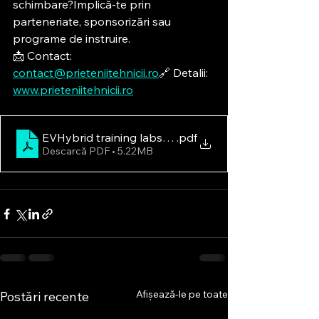
schimbare?Implică-te prin 
parteneriate, sponsorizări sau 
programe de instruire.
📩 Contact: 
contact@prieteniitehnicii.ro
🔗 Detalii: 
www.prieteniitehnicii.ro
EVHybrid training labs solution_TRADUCERE (RO)
.pdf
Descarcă PDF • 5.22MB
Afișează-le pe toate
Postări recente