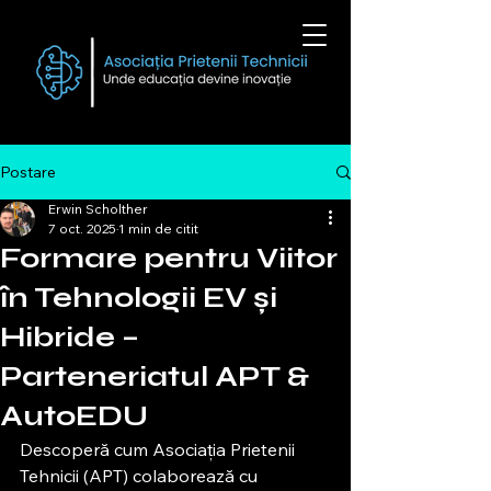
Postare
Erwin Scholther
7 oct. 2025
1 min de citit
Formare pentru Viitor
în Tehnologii EV și
Hibride –
Parteneriatul APT &
AutoEDU
Descoperă cum Asociația Prietenii 
Tehnicii (APT) colaborează cu 