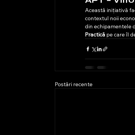
APT – Viit
Această inițiativă f
contextul noii econom
din echipamentele de
Practică
 pe care îl 
Postări recente