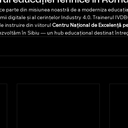
orul educației tehnice în Rom
ace parte din misiunea noastră de a moderniza educația 
ii digitale și al cerințelor Industry 4.0. Trainerul IVDB
 instruire din viitorul 
Centru Național de Excelență p
dezvoltăm în Sibiu — un hub educațional destinat întregi