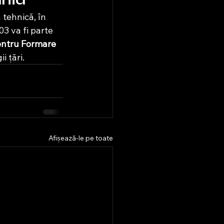
ânia
tehnică, în 
03 va fi parte 
entru Formare 
i țări.
Afișează-le pe toate