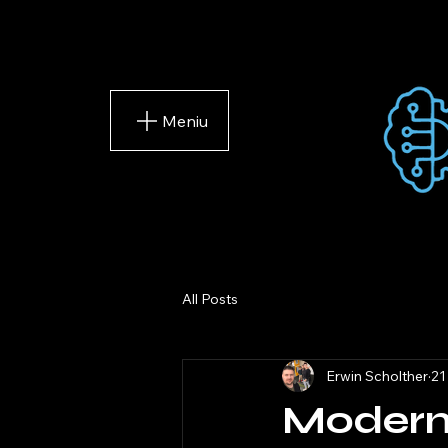
Meniu
All Posts
Erwin Scholther
21
Moderni