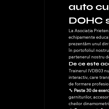
auto cu
DOHC s
La Asociația Prieten
echipamente educațio
prezentăm unul dintr
în portofoliul nostru
partenerul nostru d
De ce este ace
Trainerul IVDB03 nu
interactiv, care tran
de formare profesion
🔧 
Peste 30 de exerci
garniturilor, acceso
cheilor dinamometri