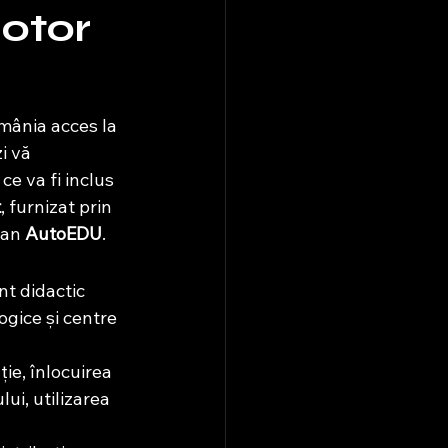
Motor
mânia acces la 
i vă 
e va fi inclus 
t
, furnizat prin 
ean 
AutoEDU
.
t didactic 
ogice și centre 
ie, înlocuirea 
i, utilizarea 