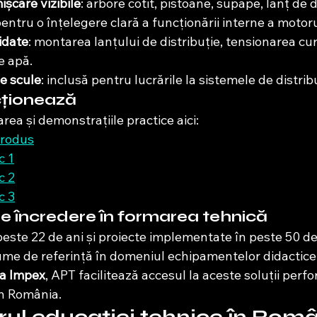
șcare vizibile
: arbore cotit, pistoane, supape, lanț de di
entru o înțelegere clară a funcționării interne a motoru
idate
: montarea lanțului de distribuție, tensionarea cure
e apă.
e scule
: inclusă pentru lucrările la sistemele de distribu
cționează
rea și demonstrațiile practice aici:
produs
c 1
c 2
c 3
e încredere în formarea tehnică
este 22 de ani și proiecte implementate în peste 50 de 
ume de referință în domeniul echipamentelor didactice 
a Impex
, APT facilitează accesul la aceste soluții per
din România.