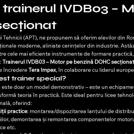
 trainerul IVDB03 – 
ecționat
ii Tehnicii (APT), ne propunem să oferim elevilor din Ro
nale moderne, aliniate cerințelor din industrie. Astăz
e cele mai eficiente instrumente de formare practică, c
: 
Trainerul IVDB03 – Motor pe benzină DOHC secționa
e încredere 
Tera Impex
, în colaborare cu liderul europ
st trainer special?
 este doar un model demonstrativ – este un echipamen
sformă teoria în practică. Este ideal pentru licee tehnol
ală, oferind:
ții practice
: montarea/dispozitarea lanțului de distribuț
riilor, demontarea și remontarea componentelor motorulu
ce etc.