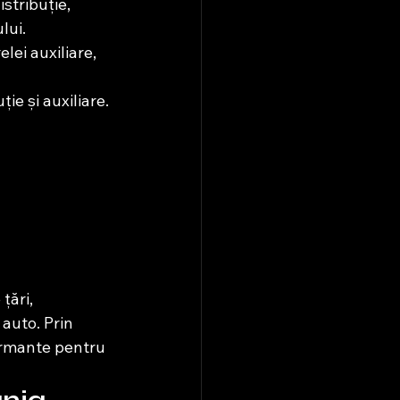
stribuție, 
lui.
lei auxiliare, 
ție și auxiliare.
țări, 
auto. Prin 
formante pentru 