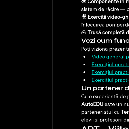
👁️ 
Componente în mi
sistem de răcire — p
🎥 
Exerciții video-gh
înlocuirea pompei d
🧰 
Trusă completă d
Vezi cum fun
Poți viziona prezenta
Video general 
Exercițiul practi
Exercițiul practi
Exercițiul practi
Un partener d
Cu o experiență de p
AutoEDU
 este un n
parteneriatul cu 
Ter
elevii și profesorii 