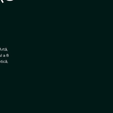
Artă,
l a 8
tică,