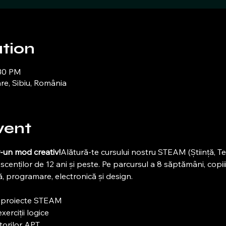
tion
:30 PM
re, Sibiu, România
vent
-un mod creativ!
Alătură-te cursului nostru STEAM (Știință, Teh
enților de 12 ani și peste. Pe parcursul a 8 săptămâni, copiii
, programare, electronică și design.
n proiecte STEAM
xerciții logice
torilor APT