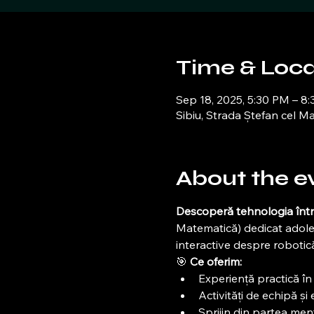
Time & Loca
Sep 18, 2025, 5:30 PM – 8
Sibiu, Strada Ștefan cel Ma
About the e
Descoperă tehnologia într
Matematică) dedicat adolesc
interactive despre robotică
🎯 
Ce oferim:
Experiență practică î
Activități de echipă și e
Sprijin din partea men