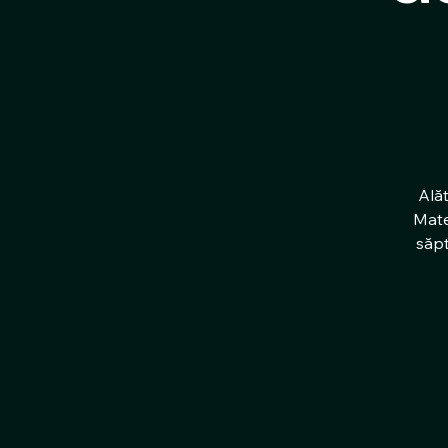
Alăt
Mate
săpt