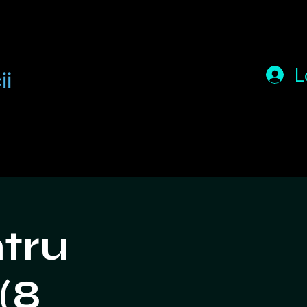
L
tru
(8