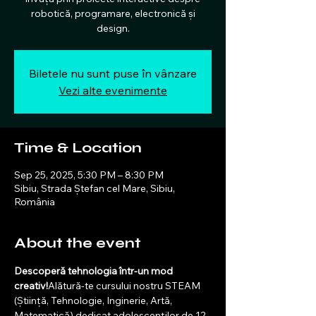
robotică, programare, electronică și
design.
Biletele nu sunt puse în vânzare
Vezi alte evenimente
Time & Location
Sep 25, 2025, 5:30 PM – 8:30 PM
Sibiu, Strada Ștefan cel Mare, Sibiu,
România
About the event
Descoperă tehnologia într-un mod 
creativ!
Alătură-te cursului nostru STEAM 
(Știință, Tehnologie, Inginerie, Artă, 
Matematică) dedicat adolescenților de 12 