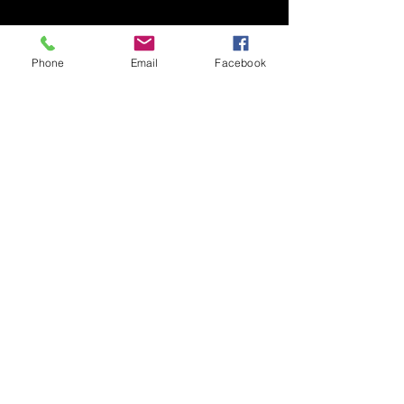
Phone
Email
Facebook
Asociația Prietenii
Tehnicii (APT)
0744 703 966
info@prieteniitechnnicii.ro
Sibiu, Romania
Privacy Policy
Accessibility Statement