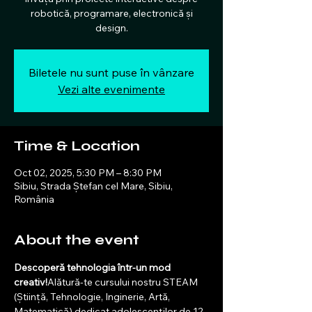
robotică, programare, electronică și
design.
Biletele nu sunt puse în vânzare
Vezi alte evenimente
Time & Location
Oct 02, 2025, 5:30 PM – 8:30 PM
Sibiu, Strada Ștefan cel Mare, Sibiu,
România
About the event
Descoperă tehnologia într-un mod 
creativ!
Alătură-te cursului nostru STEAM 
(Știință, Tehnologie, Inginerie, Artă, 
Matematică) dedicat adolescenților de 12 