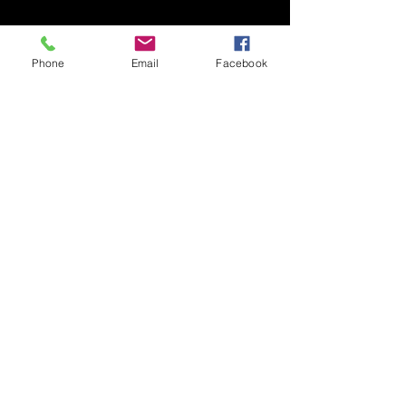
Phone
Email
Facebook
Asociația Prietenii
Tehnicii (APT)
0744 703 966
info@prieteniitechnnicii.ro
Sibiu, Romania
Privacy Policy
Accessibility Statement