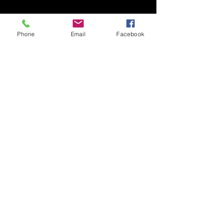
Phone
Email
Facebook
Asociația Prietenii
Tehnicii (APT)
0744 703 966
info@prieteniitechnnicii.ro
Sibiu, Romania
Privacy Policy
Accessibility Statement