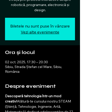
robotică, programare, electronică și
design.
Biletele nu sunt puse în vânzare
Vezi alte evenimente
Ora și locul
02 oct. 2025, 17:30 – 20:30
Sibiu, Strada Ștefan cel Mare, Sibiu,
România
Despre eveniment
Descoperă tehnologia într-un mod 
creativ!
Alătură-te cursului nostru STEAM 
(Știință, Tehnologie, Inginerie, Artă, 
Matematică) dedicat adolescenților de 12 