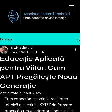
Postare
Erwin Scholther
5 apr. 2025
1 min de citit
Educație Aplicată
pentru Viitor: Cum
APT Pregătește Noua
Generație
Actualizată în:
7 apr. 2025
Cum conectăm școala la realitatea 
tehnică a secolului XXI? Prin formare 
practică, cursuri adaptate industriei și 