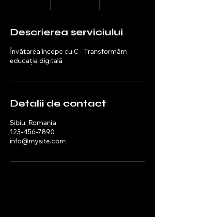
n
c
h
Descrierea serviciului
e
i
Învățarea începe cu C - Transformăm
a
educația digitală
t
Detalii de contact
Sibiu, Romania
123-456-7890
info@mysite.com