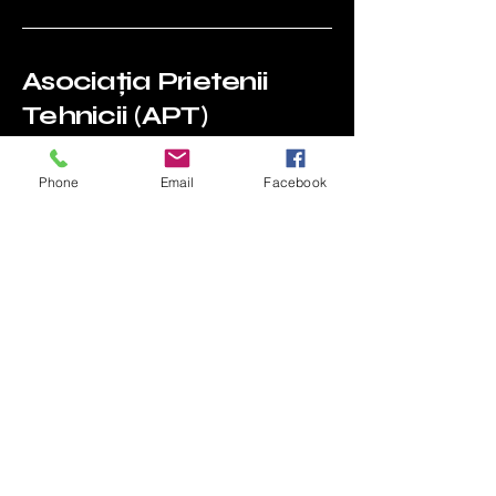
Asociația Prietenii
Tehnicii (APT)
Phone
Email
Facebook
0744 703 966
info@prieteniitechnnicii.ro
Sibiu, Romania
Privacy Policy
Accessibility Statement
Terms & Conditions
Refund Policy