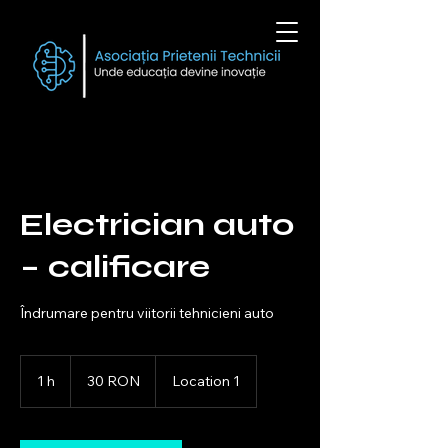
Electrician auto
– calificare
Îndrumare pentru viitorii tehnicieni auto
30
de
1 h
1
30 RON
Location 1
lei
românești