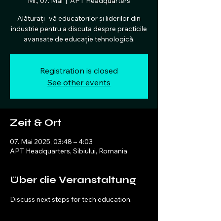
Mi., 07. Mai
  |  
APT Headquarters
Alăturați -vă educatorilor și liderilor din
industrie pentru a discuta despre practicile
avansate de educație tehnologică.
Registration is closed
See other events
Zeit & Ort
07. Mai 2025, 03:48 – 4:03
APT Headquarters, Sibiului, Romania
Über die Veranstaltung
Discuss next steps for tech education.