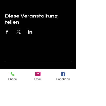
Diese Veranstaltung
teilen
Asociația Prietenii
Phone
Email
Facebook
Tehnicii (APT)