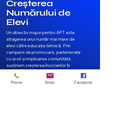
Creșterea
Numărului de
Elevi
Un obiectiv major pentru APT este
atragerea unui număr mai mare de
elevi către educația tehnică. Prin
campanii de promovare, parteneriate
cu școli și implicarea comunității,
susținem creșterea înscrierilor în
programele noastre.
Phone
Email
Facebook
Asociația Prietenii
Tehnicii (APT)