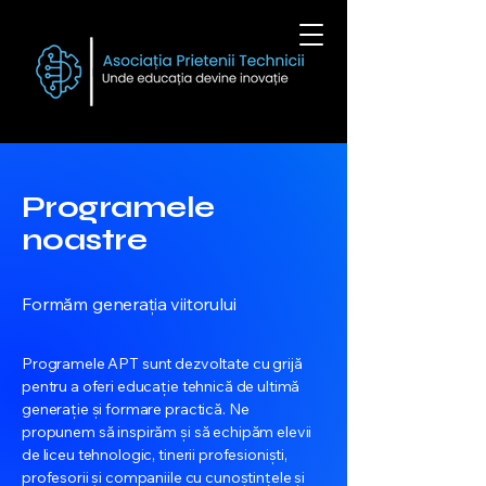
Programele
noastre
Formăm generația viitorului
Programele APT sunt dezvoltate cu grijă
pentru a oferi educație tehnică de ultimă
generație și formare practică. Ne
propunem să inspirăm și să echipăm elevii
de liceu tehnologic, tinerii profesioniști,
profesorii și companiile cu cunoștințele și