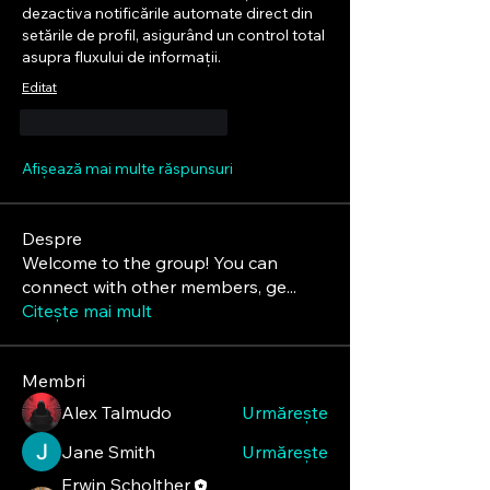
dezactiva notificările automate direct din 
setările de profil, asigurând un control total 
asupra fluxului de informații.
Editat
Apreciază
Răspunde
Afișează mai multe răspunsuri
Despre
Welcome to the group! You can
connect with other members, ge
...
Citește mai mult
Membri
Alex Talmudo
Urmărește
Jane Smith
Urmărește
Erwin Scholther