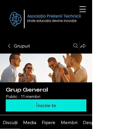
Grupuri
Grup General
Public
·
11 membri
Înscrie-te
Discuții
Media
Fișiere
Membri
Despre